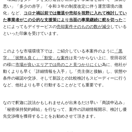
悪い」「多少の赤字」「令和３年の制度改定に伴う運営環境の激
化」など、
コロナ禍以前では撤退や売却を視野に入れて検討してい
た事業者がこの公的な支援策により当面の事業継続に舵を切った
こ
とによってもデイサービスの
売却案件そのものの数が減少
している
といった印象を受けています。
このような市場環境下では、ご紹介している本案件のように
「黒
字」「状態も良く」「割安」な案件
は見つからない上に、世田谷区
の様に
市場が良いエリアでは尚のこと見つかりにくい
為に、他社が
動くよりも早く「詳細情報を入手」し「売主側と接触」し、状態や
条件の確認や交渉、そして新設との比較検討もスピーディーに行う
など、他社よりも早く行動することがとても重要です。
なので釈迦に説法かもしれませんが出来るだけ早い「商談申込み」
「秘密保持契約締結」を行なって、案件の詳細情報開示、検討し優
先交渉権を獲得することをお勧めさせて頂きます。