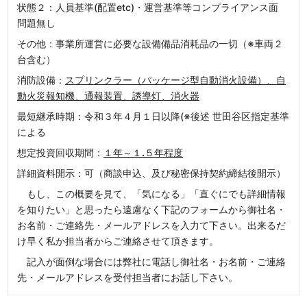
状態２：人員基準(配置etc)・運営基準等コンプライアンス面
問題無し
その他：事業所運営に必要な設備備品消耗品の一切（※車両２
台含む）
消防設備：
スプリンクラー（パッケージ型自動消火設備）、自
動火災報知機、通報装置、誘導灯、消火器
最短継承時期：令和３年４月１日以降(※後述 世田谷区指定基準
による
想定投資回収期間：
１年～１
.
５年程度
詳細資料開示：可（商談申込、及び秘密保持契約締結後開示）
もし、この概要を見て、「気になる」「直ぐにでも詳細情報
を知りたい」と思ったら遠慮なく下記のフォームから御社名・
お名前・ご連絡先・メールアドレスを入力て下さい。出来るだ
け早く私か担当者からご連絡させて頂きます。
記入が面倒な場合には弊社に電話し御社名・お名前・ご連絡
先・メールアドレスを受付担当者にお話し下さい。