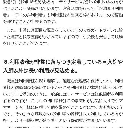
緊急時には利用希望がある方、デイサービスだけの利用のみの方が
バランスよく登録されています。営業活動を行って「お泊まり利用
者」「デイのみ利用者」も利用登録が出来る枠がありますので稼働
を伸ばすことが出来るのです。
また、非常に真面目な運営をしていますので都ガイドラインに沿
った運営と帳票整備がなされていますので、引受後も安心して現場
を任せることができます。
８.利用者様が非常に落ちつき定着している＝入院や
入所以外は長い利用が見込める。
職員は利用者様を深く理解し、適度な距離感を保持しつつ、利用
者様と信頼関係を築いているからこそ利用者様が非常に落ちついて
います。ご承知のように一般的にはデイサービスは複数箇所を利用
するのですが、こちらの利用者様はこの事業所がお気に入りでケア
マネージャー様に依頼して他を辞めてここ１本にする方も多いよう
です。そのような環境なので利用者の皆様は長く利用している方が
多く、より一層状態が落ち着くという好循環が生まれています。