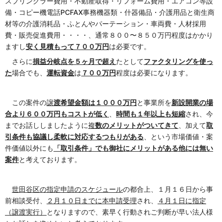
スプリンクラー費用・不動産取得・リフォーム費用・エアコン等設
備・コピー機電話PCFAX事務機器類・什器備品・介護用品と衛生商
材等の介護消耗品・ふとんやパーテーション・車両費・人材採用
費・販売促進費用・・・・、通常８００〜８５０万円程度はかかり
ますし
安く見積もって７００万円
は必要です。
さらに
損益分岐点を５ヶ月で超え
たとして
ファクタリングを使っ
た
場合でも、
運転資金
は
７００万円
程度は必要になります。
この案件の
譲
渡希望金額は１０００万円
と事業所を
新設開業の場
合より６００万円もコストが低く
、
時間も１年以上も短縮
され、今
までお話ししましたように
複
数のメリットがついてきて
、加えて
取
引条件も協議し柔軟に対応するつもりがある
、という市場価値・案
件価値以外にも
「取引条件」でも御社にメリットがある他には無い
案件
と考えております。
世田谷区の指定申請のスケジュール
の都合上、１月１６日から事
前相談受付、
２月１０日までに本申請受理
され、
４月１日に指定
（譲渡実行）
となりますので、素早く行動されご判断が早い法人様