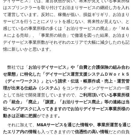
デイサービス」では、運営状態が良い、将来が見えている事業所様
はスプリンクラーを取り付けてお泊まりサービスの継続し力を入れ
て運営しています。反対に、稼働が低い、損益ギリギリ、お泊まり
サービスを行うことにメリットを感じない、将来性が見えない、と
感じているの事業所様の多くは「お泊りサービスの廃止」か「Ｍ＆
Ａによる売却」、「事業所の統合」で撤退を図った結果、お泊まり
デイサービス事業所数がそれぞれのエリアで大幅に減少したのも記
憶に新しいかと思います。
弊社では「
お泊りデイサービス」や「自費と介護保険の組み合わ
せ業態」に特化した「デイサービス運営支援システムＤＷｏｒｋＳ
（ディーワークス）」という請求・伝送・帳票作成・売上・運営管
理が出来る仕組み（システム）
をコンサルティングサービスの一環
として当社で開発運営していますので、
ご利用頂いている事業所様
の「統合」「廃止」「譲渡」「お泊りサービス廃止」等の連絡は当
社ヘルプデスクに入ってきますのでお泊りデイサービス事業所様の
動きは正確に把握
ができます
。
それに加えて、
M&Aサービスを通じた情報や、事業所運営を通じ
たエリア内の情報
も入ってきますので
信憑性の高い情報
だとの自負