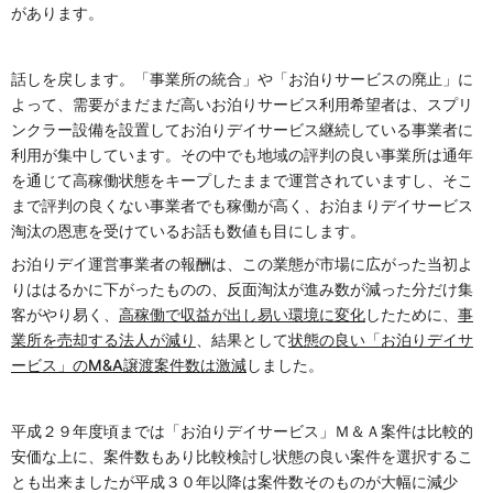
があります。
話しを戻します。「事業所の統合」や「お泊りサービスの廃止」に
よって、需要がまだまだ高いお泊りサービス利用希望者は、スプリ
ンクラー設備を設置してお泊りデイサービス継続している事業者に
利用が集中しています。その中でも地域の評判の良い事業所は通年
を通じて高稼働状態をキープしたままで運営されていますし、そこ
まで評判の良くない事業者でも稼働が高く、お泊まりデイサービス
淘汰の恩恵を受けているお話も数値も目にします。
お泊りデイ運営事業者の報酬は、この業態が市場に広がった当初よ
りははるかに下がったものの、反面淘汰が進み数が減った分だけ集
客がやり易く、
高稼働で収益が出し易い環境に変化
したために、
事
業所を売却する法人が減り
、結果として
状態の良い「お泊りデイサ
ービス」の
M&A
譲渡案件数は激減
しました。
平成２９年度頃までは「お泊りデイサービス」Ｍ＆Ａ案件は比較的
安価な上に、案件数もあり比較検討し状態の良い案件を選択するこ
とも出来ましたが平成３０年以降は案件数そのものが大幅に減少