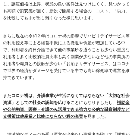
し、譲渡価格は上昇、状態の良い案件は見つけにくく、見つかって
も高額で割安感が無く、新設で開業する場合の「コスト」「労力」
を比較しても手が出し難くなった様に思います。
さらに現在の令和２年はコロナ禍の影響でリハビリデイサービス等
の利用控え等による経営不振による撤退や倒産が増加している中
で、利用者を終日介護できて他の事業所を通うことも少ない重度な
利用者も多く比較的社員比率も高く副業が少ないなど他の事業所の
利用者や職員との接触が少ない「お泊まりデイサービス」はコロナ
で世界の経済がダメージを受けている中でも高い稼働率で運営を維
持できています。
また
コロナ禍は、介護事業が生活になくてはならない「大切な社会
資源」としての社会の認知を広げること
にもなりましたし、
補助金
や公的融資、医療・介護のみ活用できる強力な公的な融資制度など
支援策は他産業と比較にならない程の充実
を見ました。
壊滅的なダメージを受け運営が出来ない事業者を除いて「採算が