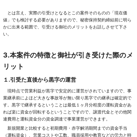
とは言え、実際の引受けとなるとこの案件そのものの「現在価
値」でも検討する必要がありますので、秘密保持契約締結前に明ら
かに出来る範囲で、引受ける御社のメリットをお話しさせて下さ
い。
3.本案件の特徴と御社が引き受けた際のメ
リット
１.引受た直後から黒字の運営
現時点で営業利益が黒字で安定的に運営がされていますので、事
業継承前によほど大きな事故等が無い限り黒字での継承は確定的で
す。黒字で継承するということは最低１ヶ月分程度の運転資金があ
れば楽に資金が回転するということですので、譲渡代金とその他関
連費用と運転資金分の資金調達で事業運営ができます。
新規開業と比較すると初期費用・赤字解消期間までの資金手当
（運転資金）、営業コストや工数、職員採用や教育などの労力と時