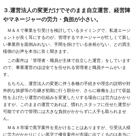
３.運営法人の変更だけでそのまま自立運営、経営陣
やマネージャーの労力・負担が小さい。
Ｍ＆Ａで事業を引受けを検討しているタイミングで、私達エージ
ェントが良く耳にするのが、管理するマネージャーが忙しくて新し
い事業所を面倒みれない、手間を掛けている余裕がない、との買主
様側のお声を本当に良く聞きます。
この案件は「管理者・職員が主体で自立した運営」をしています
ので、事業運営のほぼ全てを任せれる管理者と職員チームがいま
す。
もちろん、運営法人の変更に伴う各種の手続きや理念の説明や対
外的な挨拶等の引継ぎ初期に行う部分や、さらに稼働を上げて収益
性を上げたり運営の仕組みを変更したりする場合には労力はかかり
ますが、このままの運営であれば、慣れたスタッフに任せた運営が
可能ですので管理には大きな負担がかからずに人手も取られませ
ん。
Ｍ＆Ａ市場で黒字案件を見かけることはありますが、引受法人様
に労力がかかりにくい黒字で優良案件が市場に出てくるのは本当に