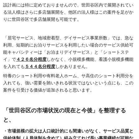
設計画には特に定めておりませんので、世田谷区内で展開されてい
る法人様はさらに多店舗展開を、他区の法人様はこの案件を足がか
りに世田谷区で多店舗展開も可能です。
「居宅サービス、地域密着型、デイサービス事業所数」では、急な
利用、短期的にお泊りサービスを利用したい場合のサービス供給可
能キャパシティーは「お泊まりデイサービス」と「ショートステ
イ」で
４２６名分程度
しかなく、小規模多機能、看護小規模多機能
を入れても
５４４名分程度
しかありません。
特養のショート利用や有料老人ホーム、サ高住のショート利用分を
入れても、強い需要を賄いきれる状況ではないという点にも、この
案件を引受ける価値が追加されると思います。
「世田谷区の市場状況の現在と今後」を整理する
と、
・市場規模の拡大は人口統計的にも間違いがなく、サービス品質と
供給体制（人員体制を含めて）組み立てれば長い事業継続が可能な