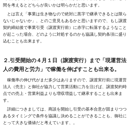
間を考えるとどちらが良いかは明らかだと思います。
とは言え「事業は生き物なので絶対に黒字で継承できるとは限ら
ないじゃないか」、とのご意見もあるかと思いますので、もし譲渡
契約締結後で事業引受（譲渡実行前）に赤字に転落するようなこと
が起こった場合、どのように対処するのかも協議し契約条項に盛り
込むことも出来ます。
２.引受開始の４月１日（譲渡実行）まで「現運営法
人の費用と労力」で稼働を伸ばすことも
出来る。
稼働率の伸び代がまだ多少はありますので、譲渡実行前に現運営
法人（売主）と御社が協力して営業活動に力を注げば、譲渡契約時
点での売上・営業利益よりも増収増益して継承することも出来ま
す。
詳細につきましては、商談を開始し引受の基本合意が固まりつつ
あるタイミングで条件を協議し決めることができることも、御社に
とって大きな価値だと考えています、。