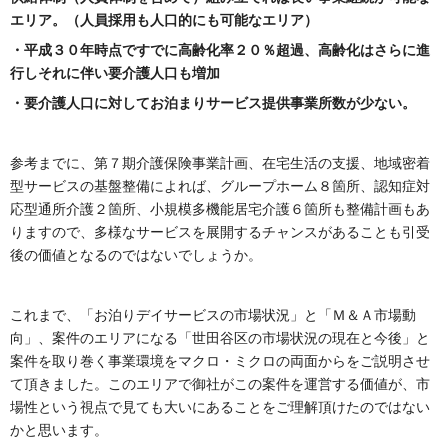
エリア。（人員採用も人口的にも可能なエリア）
・平成３０年時点ですでに高齢化率２０％超過、高齢化はさらに進
行しそれに伴い要介護人口も増加
・要介護人口に対してお泊まりサービス提供事業所数が少ない。
参考までに、第７期介護保険事業計画、在宅生活の支援、地域密着
型サービスの基盤整備によれば、グループホーム８箇所、認知症対
応型通所介護２箇所、小規模多機能居宅介護６箇所も整備計画もあ
りますので、多様なサービスを展開するチャンスがあることも引受
後の価値となるのではないでしょうか。
これまで、「お泊りデイサービスの市場状況」と「Ｍ＆Ａ市場動
向」、案件のエリアになる「世田谷区の市場状況の現在と今後」と
案件を取り巻く事業環境をマクロ・ミクロの両面からをご説明させ
て頂きました。このエリアで御社がこの案件を運営する価値が、市
場性という視点で見ても大いにあることをご理解頂けたのではない
かと思います。