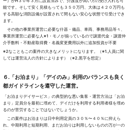
ー）がH３０年３月に設置済みで、介護度が高い方の受け入れも可
能です。そして安く見積もっても３５０万円、大体は４２０万円も
する高額な消防設備が設置されて間もない安心な状態で引受けでき
ます。
その他の事業所運営に必要な什器・備品、車両、事務用品等々、
事業所運営に必要な人※1・モノが揃っているので譲渡代金・譲渡仲
介手数料・不動産取得費・名義変更費用以外に追加投資が不要
※2なこともこの案件の大きなメリットになります。（※1.人員に関
しては運営法人の方針によります）（※2.黒字を想定）
６.「お泊まり」「デイのみ」利用のバランスも良く
都ガイドラインを遵守した運営。
「お泊まりデイサービス」の典型的な悪い集客・運営方法は「お泊
まり」定員分を最初に埋めて、デイだけを利用する利用者様を埋め
るのが苦労することではないでしょうか。
この案件はお泊まりは日中利用定員の３０％〜４０％に抑えら
れ、中期利用と短期利用、まだお泊りは利用しないものの万が一の