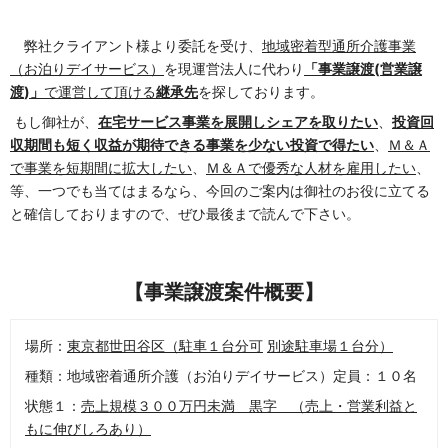
弊社クライアント様より委託を受け、
地域密着型通所介護事業
（お泊りデイサービス）
を現運営法人に代わり
「事業譲渡
(
営業譲
渡
)
」
で運営して頂ける
継承先
を探しております。
もし御社が、
在宅サービス事業を展開しシェアを取りたい
、
投資回
収期間も短く収益が期待できる事業を少ない投資で得たい
、
Ｍ＆Ａ
で事業を短期間に拡大したい
、
Ｍ＆Ａで優秀な人材を雇用したい
、
等、一つでも当てはまるなら、今回のご案内は御社のお役に立てる
と確信しておりますので、ぜひ最後まで読んで下さい。
【事業譲渡案件概要】
場所：
東京都世田谷区（駐車１台分可
別途駐車場１台分）
種類：地域密着通所介護（お泊りデイサービス）定員：１０名
状態１：
売上規模３００万円未満 黒字 （売上・営業利益と
もに伸びしろあり）