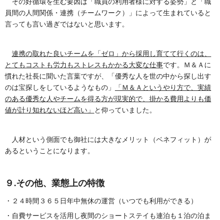
その好循環を生む要因は「職員の利用者様に対する姿勢」と「職
員間の人間関係・連携（チームワーク）」によって生まれていると
言っても言い過ぎではないと思います。
連携の取れた良いチームを「ゼロ」から採用し育てて行くのは、
とてもコストも労力もストレスも
かかる大変な仕事
です。Ｍ＆Ａに
慣れた社長に聞いた言葉ですが、「優秀な人を世の中から探し出す
のは宝探しをしているようなもの」
「Ｍ＆Ａというやり方で、実績
のある優秀な人やチームを得る方
が現実的で、掛かる費用よりも価
値が計り知れないほど高い」
と仰っていました。
人材という側面でも御社には大きなメリット（ベネフィット）が
あるということになります。
９.その他、業態上の特徴
・２４時間３６５日年中無休の運営（いつでも利用ができる）
・自費サービスを活用し夜間のショートステイも連泊も１泊の泊ま