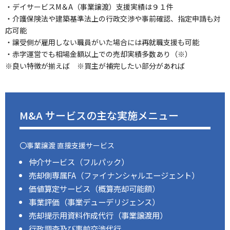
・デイサービスM＆A（事業譲渡）支援実績は９１件
・介護保険法や建築基準法上の行政交渉や事前確認、指定申請も対
応可能
・譲受側が雇用しない職員がいた場合には再就職支援も可能
・赤字運営でも相場金額以上での売却実績多数あり（※）
※良い特徴が揃えば ※買主が補完したい部分があれば
M&A サービスの主な実施メニュー
〇事業譲渡 直接支援サービス
仲介サービス（フルパック）
売却側専属FA（ファイナンシャルエージェント）
価値算定サービス（概算売却可能額）
事業評価（事業デューデリジェンス）
売却提示用資料作成代行（事業譲渡用）
行政調査及び事前交渉代行