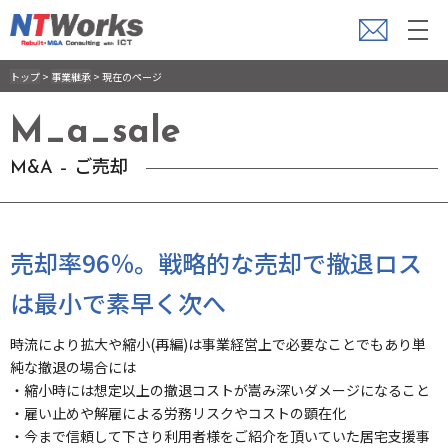
トップ
>
事業継承
>
現在のページ
M_a_sale
M&A – ご売却
売却率96％。戦略的な売却で撤退ロス
は最小で素早く次へ
時流により拡大や縮小(再編)は事業経営上で必要なことでもあり単
純な撤退の場合には
・縮小時には想定以上の撤退コストが嵩み深いダメージになること
・雇い止めや解雇による労務リスクやコストの顕在化
・今まで信頼して下さり利用者様をご紹介を頂いていた居宅支援事