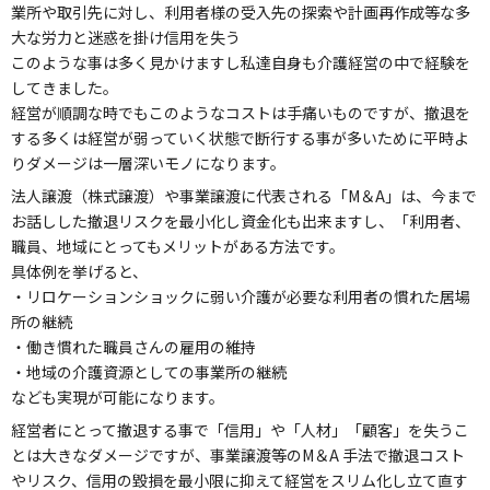
業所や取引先に対し、利用者様の受入先の探索や計画再作成等な多
大な労力と迷惑を掛け信用を失う
このような事は多く見かけますし私達自身も介護経営の中で経験を
してきました。
経営が順調な時でもこのようなコストは手痛いものですが、撤退を
する多くは経営が弱っていく状態で断行する事が多いために平時よ
りダメージは一層深いモノになります。
法人譲渡（株式譲渡）や事業譲渡に代表される「M＆A」は、今まで
お話しした撤退リスクを最小化し資金化も出来ますし、「利用者、
職員、地域にとってもメリットがある方法です。
具体例を挙げると、
・リロケーションショックに弱い介護が必要な利用者の慣れた居場
所の継続
・働き慣れた職員さんの雇用の維持
・地域の介護資源としての事業所の継続
なども実現が可能になります。
経営者にとって撤退する事で「信用」や「人材」「顧客」を失うこ
とは大きなダメージですが、事業譲渡等のM＆A 手法で撤退コスト
やリスク、信用の毀損を最小限に抑えて経営をスリム化し立て直す